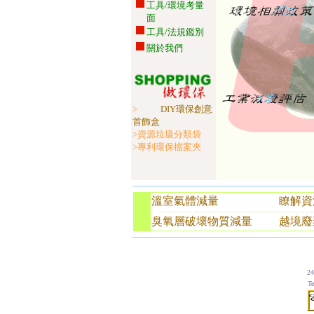
工具/環境考量
面
工具/法規鑑別
關於我們
>
DIY環保創意
首飾盒
>
資源垃圾分類袋
>
專利環保檔案夾
溫室氣體減量
瞭解資
臭氧層破壞物質減量
越境廢
2
T