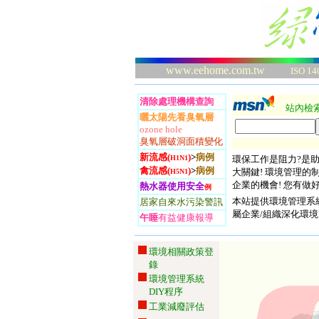
www.eehome.com.tw
ISO 14
清除處理機構查詢
站內檢
曬太陽先看臭氧層
ozone hole
臭氧層破洞面積變化
新流感
(
)
>
病例
H1N1
環保工作是阻力?是
禽流感
(
)
>
病例
大關鍵! 環境管理的
H5N1
企業的機會! 您有做
熱水器使用安全
例
本站提供環境管理系
居家自來水污染警訊
屬企業/組織深化環境
午睡
有益健康報導
環境相關政策登
錄
環境管理系統
DIY程序
工業減廢評估