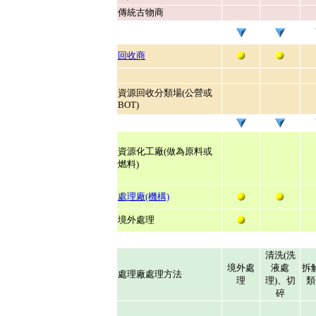
傳統古物商
回收商
資源回收分類場(公營或
BOT)
資源化工廠(做為原料或
燃料)
處理廠(機構)
境外處理
清洗(洗
境外處
液處
拆
處理廠處理方法
理
理)
、
切
類
碎