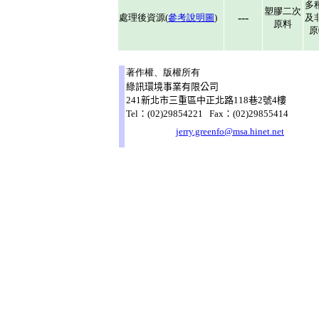
多
塑膠二次
---
處理後資源(
參考說明圖
)
及
原料
原
著作權、版權所有
綠訊環境事業有限公司
241新北市三重區中正北路118巷2號4樓
Tel：(02)29854221 Fax：(02)29855414
jerry.greenfo@msa.hinet.net