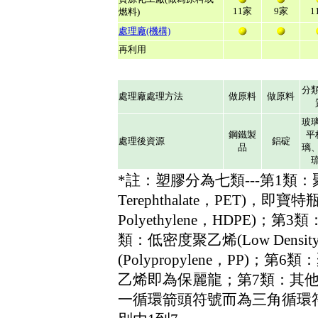
11家
9家
1
燃料)
處理廠(機構)
再利用
分
處理廠處理方法
做原料
做原料
玻
鋼鐵製
平
處理後資源
鋁碇
品
璃
*註：塑膠分為七類---第1類：聚乙
Terephthalate，PET)，即寶
Polyethylene，HDPE)；第3類：
類：低密度聚乙烯(Low Density
(Polypropylene，PP)；第6
乙烯即為保麗龍；第7類：其他類
一循環箭頭符號而為三角循環