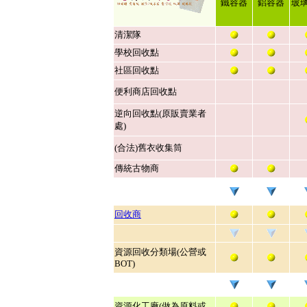
鐵容器
鋁容器
玻
清潔隊
學校回收點
社區回收點
便利商店回收點
逆向回收點(原販賣業者
處)
(合法)舊衣收集筒
傳統古物商
回收商
資源回收分類場(公營或
BOT)
資源化工廠(做為原料或