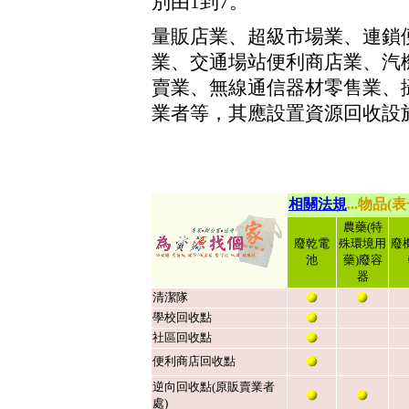
別由1到7。
量販店業、超級市場業、連鎖
業、交通場站便利商店業、汽
賣業、無線通信器材零售業、
業者等，其應設置資源回收設
相關法規
...
物品(表
農藥(特
廢乾電
殊環境用
廢
池
藥)廢容
器
清潔隊
學校回收點
社區回收點
便利商店回收點
逆向回收點(原販賣業者
處)