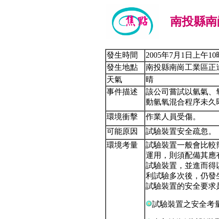
南投縣南
發生時間
2005年7月1日上午1
發生地點
南投縣南崗工業區正
天氣
晴
事件描述
該公司嘗試以氫氣、
動氫氧混合程序未久
環境衝擊
作業人員受傷。
可能原因
試驗裝置安全疏忽。
環境考量
試驗裝置一般會比較
運用，則須配備其應
試驗裝置，並進而得
利試驗多次後，仍發
試驗裝置的安全要求
試驗裝置之安全考