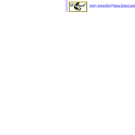
jerry.greenfo@msa.hinet.ne