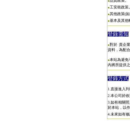
品質政策。
●
工安衛政策
●
其他政策(如
●
基本及其他
●
登錄需知
對於 貴企
●
資料，為配
本站為避免
●
內將所提供
登錄方式
1.直接進入列
2.本公司於
3.如有相關
於本站，以
4.未來如有