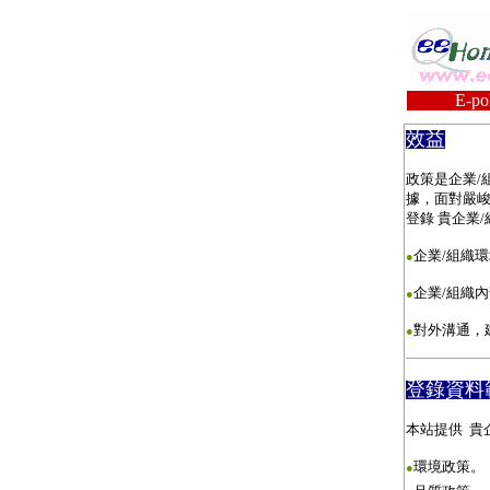
E-polic
效益
政策是企業/
據，面對嚴峻
登錄 貴企業
企業/組織
●
企業/組織
●
對外溝通，
●
登錄資料
本站提供 貴
環境政策。
●