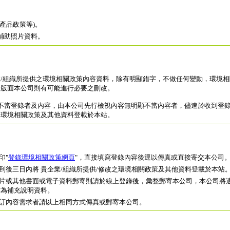
。
產品政策等)。
輔助照片資料。
業/組織所提供之環境相關政策內容資料，除有明顯錯字，不做任何變動，環境
合版面本公司則有可能進行必要之刪改。
不當登錄者及內容，由本公司先行檢視內容無明顯不當內容者，儘速於收到登
之環境相關政策及其他資料登載於本站。
印"
登錄環境相關政策網頁
"，直接填寫登錄內容後逕以傳真
或直接寄交本公司
收到後三日內將 貴企業/組織所提供/修改之環境相關政策及其他資料登載於本站
照片或其他書面或電子資料郵寄則請於線上登錄後，彙整郵寄本公司，本公司將
作為補充說明資料。
修訂內容需求者請以上相同方式傳真或郵寄本公司。