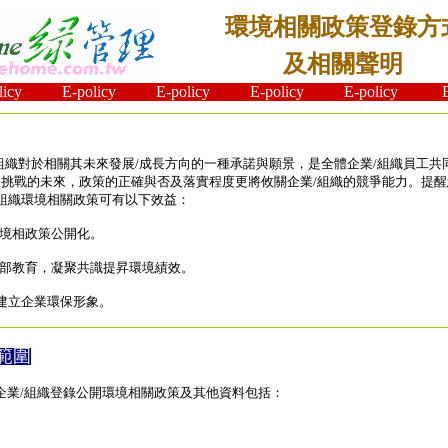
環境相關政策登錄方
及相關聲明
y E-policy E-policy E-policy E-policy E-p
組織對於相關其未來發展/成長方向的一種承諾與願景，是全體企業/組織員工共
挑戰的未來，政策的正確與否及落實程度更將攸關企業/組織的競爭能力。提
/組織環境相關政策可有以下效益：
環境相政策公開化。
內部教育，凝聚共識提昇環境績效。
建立企業環保形象。
範圍
企業/組織登錄公開環境相關政策及其他資料包括：