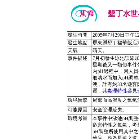
墾丁水世
發生時間
2005年7月29日中午
發生地點
屏東縣墾丁福華飯店
天氣
晴天。
事件描述
7月初發生泳池誤添
星期後又一類似事件
內pH過程中，因人
般清水而加入pH調
洩，計有約33名遊客因
質，其
毒理特性參見
環境衝擊
局部而高濃度之氯氣
可能原因
安全管理疏失。
環境考量
本事件中泳池pH調
危害特性之氯氣，考
pH調整所使用其中
藥品，應為長遠之道