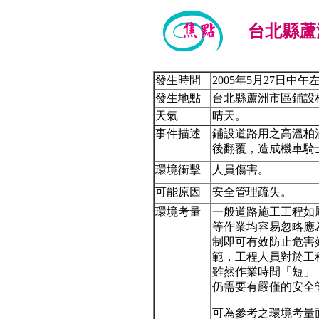
台北縣蘆
發生時間
2005年5月27日中午
發生地點
台北縣蘆洲市區鋪設
天氣
晴天。
事件描述
鋪設道路用之高溫柏
後翻覆，造成機車騎
環境衝擊
人員傷害。
可能原因
安全管理疏失。
環境考量
一般道路施工工程如
等作業均容易忽略應
制即可有效防止危害
範，工程人員對於工
雖然作業時間「短」
仍需要有嚴僅的安全
可為參考之環境考量