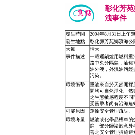
彰化芳苑
洩事件
發生時間
2004年8月31日上午
發生地點
彰化縣芳苑鄉濱海公路
天氣
晴天。
事件描述
一載運鍋爐用燃料重
路中央分隔島，油罐
油外洩，外洩油污經
污染。
環境衝擊
重油來自於天然開採
間均可自然淨化，然
之生態敏感程度不同
受衝擊者尚有沿海魚
可能原因
運輸安全管理疏失。
環境考量
燃油或化學品槽車的
窮，部分歸諸於意外
善之安全管理措施避